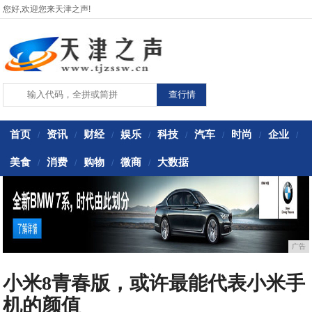
您好,欢迎您来天津之声!
首页
资讯
财经
娱乐
科技
汽车
时尚
企业
/
/
/
/
/
/
/
/
美食
消费
购物
微商
大数据
/
/
/
/
广告
小米8青春版，或许最能代表小米手
机的颜值