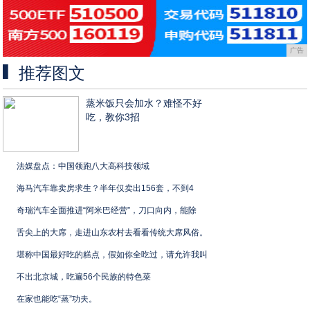
广告
推荐图文
蒸米饭只会加水？难怪不好
吃，教你3招
法媒盘点：中国领跑八大高科技领域
海马汽车靠卖房求生？半年仅卖出156套，不到4
奇瑞汽车全面推进“阿米巴经营”，刀口向内，能除
舌尖上的大席，走进山东农村去看看传统大席风俗。
堪称中国最好吃的糕点，假如你全吃过，请允许我叫
不出北京城，吃遍56个民族的特色菜
在家也能吃“蒸”功夫。