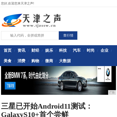
您好,欢迎您来天津之声!
首页
资讯
财经
娱乐
科技
汽车
时尚
企业
/
/
/
/
/
/
/
/
美食
消费
购物
微商
大数据
/
/
/
/
广告
三星已开始Android11测试：
GalaxyS10+首个尝鲜