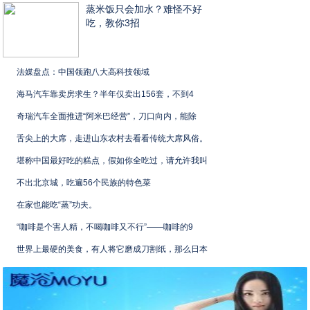
蒸米饭只会加水？难怪不好
吃，教你3招
法媒盘点：中国领跑八大高科技领域
海马汽车靠卖房求生？半年仅卖出156套，不到4
奇瑞汽车全面推进“阿米巴经营”，刀口向内，能除
舌尖上的大席，走进山东农村去看看传统大席风俗。
堪称中国最好吃的糕点，假如你全吃过，请允许我叫
不出北京城，吃遍56个民族的特色菜
在家也能吃“蒸”功夫。
“咖啡是个害人精，不喝咖啡又不行”——咖啡的9
世界上最硬的美食，有人将它磨成刀割纸，那么日本