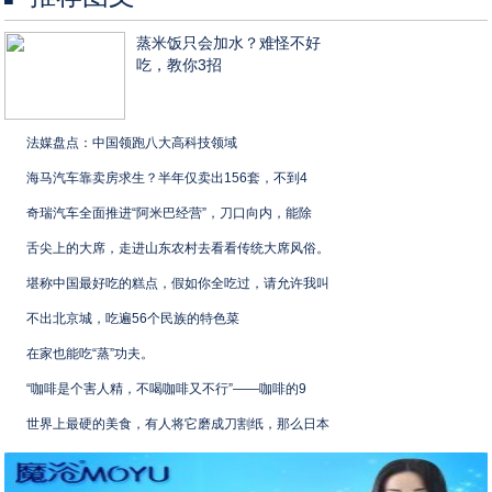
蒸米饭只会加水？难怪不好
吃，教你3招
法媒盘点：中国领跑八大高科技领域
海马汽车靠卖房求生？半年仅卖出156套，不到4
奇瑞汽车全面推进“阿米巴经营”，刀口向内，能除
舌尖上的大席，走进山东农村去看看传统大席风俗。
堪称中国最好吃的糕点，假如你全吃过，请允许我叫
不出北京城，吃遍56个民族的特色菜
在家也能吃“蒸”功夫。
“咖啡是个害人精，不喝咖啡又不行”——咖啡的9
世界上最硬的美食，有人将它磨成刀割纸，那么日本