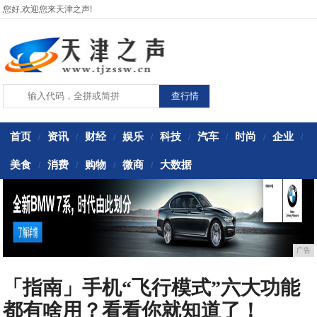
您好,欢迎您来天津之声!
首页
资讯
财经
娱乐
科技
汽车
时尚
企业
/
/
/
/
/
/
/
/
美食
消费
购物
微商
大数据
/
/
/
/
广告
「指南」手机“飞行模式”六大功能
都有啥用？看看你就知道了！