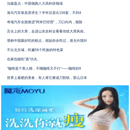
法媒盘点：中国领跑八大高科技领域
海马汽车靠卖房求生？半年仅卖出156套，不到4
奇瑞汽车全面推进“阿米巴经营”，刀口向内，能除
舌尖上的大席，走进山东农村去看看传统大席风俗。
堪称中国最好吃的糕点，假如你全吃过，请允许我叫
不出北京城，吃遍56个民族的特色菜
在家也能吃“蒸”功夫。
“咖啡是个害人精，不喝咖啡又不行”——咖啡的9
世界上最硬的美食，有人将它磨成刀割纸，那么日本