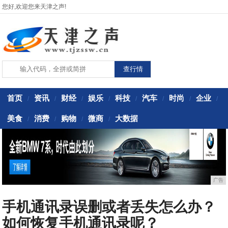
您好,欢迎您来天津之声!
首页
资讯
财经
娱乐
科技
汽车
时尚
企业
/
/
/
/
/
/
/
/
美食
消费
购物
微商
大数据
/
/
/
/
广告
手机通讯录误删或者丢失怎么办？
如何恢复手机通讯录呢？