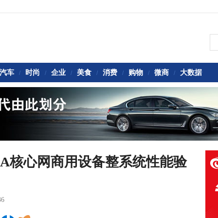
汽车
时尚
企业
美食
消费
购物
微商
大数据
/
/
/
/
/
/
/
SA核心网商用设备整系统性能验
36