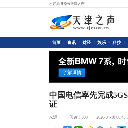
您好,欢迎您来天津之声!
首页
资讯
财经
娱乐
科技
/
/
/
/
/
中国电信率先完成5G
证
来源：
阅读：809
2020-04-18 06:45: