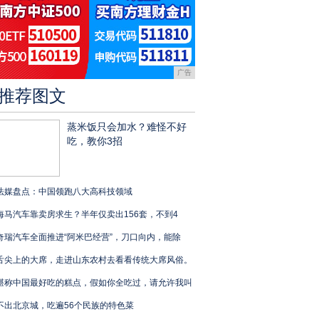
广告
推荐图文
蒸米饭只会加水？难怪不好
吃，教你3招
法媒盘点：中国领跑八大高科技领域
海马汽车靠卖房求生？半年仅卖出156套，不到4
奇瑞汽车全面推进“阿米巴经营”，刀口向内，能除
舌尖上的大席，走进山东农村去看看传统大席风俗。
堪称中国最好吃的糕点，假如你全吃过，请允许我叫
不出北京城，吃遍56个民族的特色菜