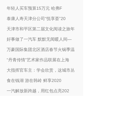
年轻人买车预算15万元 哈弗F
泰康人寿天津分公司“悦享荟”20
天津市和平区第二届文化阅读之旅年
好事做了一汽车 默默无闻暖人间—
万豪国际集团北区酒店春节火锅季温
“丹青传情”艺术家作品联展在上海
大指挥官车主：学会欣赏，这城市丛
食在钱湖 游在韩岭 鲜享2020
一汽解放新跨越，用红包点亮202