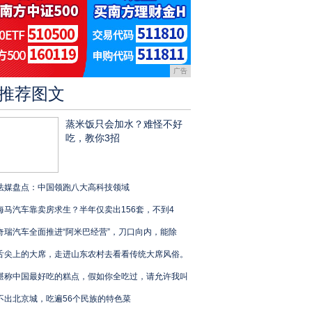
广告
推荐图文
蒸米饭只会加水？难怪不好
吃，教你3招
法媒盘点：中国领跑八大高科技领域
海马汽车靠卖房求生？半年仅卖出156套，不到4
奇瑞汽车全面推进“阿米巴经营”，刀口向内，能除
舌尖上的大席，走进山东农村去看看传统大席风俗。
堪称中国最好吃的糕点，假如你全吃过，请允许我叫
不出北京城，吃遍56个民族的特色菜