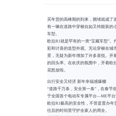
买年货的高峰期的到来，拥堵就成了
有一辆在道路中穿梭自如又特能装的
车型。
欧拉R1就是罕有的一类“宝藏车型”
彩和讨喜的造型外观。无论穿梭在城
景，无疑为新年增加了许多喜悦。开
的回头率。在欢庆的氛围中，开着欧拉
花怒放啦。
出行安全又经济 新年幸福感爆棚
“道路千万条，安全第一条”，在春节
于全国首个电动车专属平台—ME平
欧拉R1极高的安全性，不管是置办年
往后的时间里守护全家人的周全。