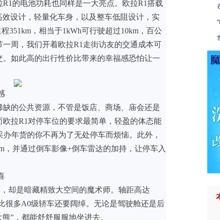
R1的电池功耗也同样是一大亮点。欧拉R1搭载
统高效设计，轻量化车身，以及整车低阻设计，实
351km，相当于1kWh可行驶超过10km，百公
节一周，我们开着欧拉R1走街访友的交通成本可
交。如此高的出行性价比带来的幸福感恐怕让一
感
稀缺的公共资源，不管是饭店、商场、庙会还是
而欧拉R1对停车位的要求最简单，轻盈的体态能
让采办年货的你不再为了无处停车而烦恼。此外，
3m，并通过倒车影像+倒车雷达的加持，让停车入
喜
级小车，却是暗藏精致大空间的魔术师。轴距高达
内部比很多A0级轿车还要阔绰。无论是驾驶舱还是后
大熊”，都能舒舒服服地坐进去。