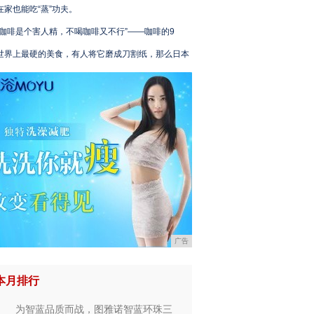
在家也能吃“蒸”功夫。
“咖啡是个害人精，不喝咖啡又不行”——咖啡的9
世界上最硬的美食，有人将它磨成刀割纸，那么日本
广告
本月排行
为智蓝品质而战，图雅诺智蓝环珠三