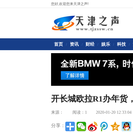
您好,欢迎您来天津之声!
首页
资讯
财经
娱乐
科技
/
/
/
/
/
开长城欧拉R1办年货
来源：
阅读：1
2020-01-20 12:33:04
分享：