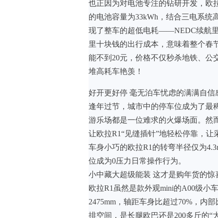
也正因为对电池专注的钻研开发，欧拉
的电池容量为33kWh，结合三电系
现了整车的超低电耗——NEDC续航里程
里十块钱的出行成本，意味着整个春
能不到20元，价格不仅秒杀地铁、公
堆高耗车艳羡！
好开更好停 毫无泊车忧虑的满满自信
逢年过节，城市中的停车位成为了最
游乐场都是一位难求的火爆场面。然
让欧拉R1“见缝插针”地轻松停靠，
车身小巧的欧拉R1的转弯半径仅为4.
位成为0压力日常操作行为。
小中藏大超级能装 这才是购年货的惊
欧拉R1虽然是款外观mini的A00
2475mm，轴距车身比超过70%，
排空间，是长腿欧巴还是200多斤的“