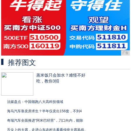
广告
推荐图文
蒸米饭只会加水？难怪不好
吃，教你3招
法媒盘点：中国领跑八大高科技领域
海马汽车靠卖房求生？半年仅卖出156套，不到4
奇瑞汽车全面推进“阿米巴经营”，刀口向内，能除
舌尖上的大席，走进山东农村去看看传统大席风俗。