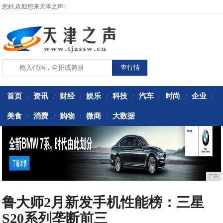
您好,欢迎您来天津之声!
首页
资讯
财经
娱乐
科技
汽车
时尚
企业
/
/
/
/
/
/
/
/
美食
消费
购物
微商
大数据
/
/
/
/
广告
鲁大师2月新发手机性能榜：三星
S20系列垄断前三