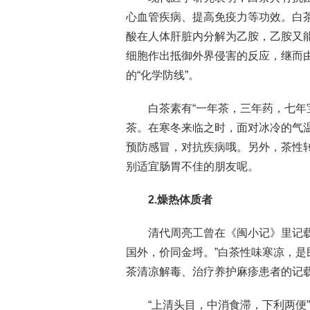
心血管疾病、提高免疫力等功效。白
酸在人体肝脏内分解为乙胺，乙胺又
细胞作出抵御外界侵害的反应，继而
的“化学防线”。
白茶素有“一年茶，三年药，七年
茶。在寒冬来临之时，面对冰冷的气
预防感冒，对抗疾病哦。另外，茶性
别适宜肠胃不佳的朋友呢。
2.燥热体质者
清代周亮工曾在《闽小记》里记
国外，价同金埒。”白茶性味寒凉，
茶清凉解毒、治疗养护麻疹患者的记
“上清头目，中消食滞，下利两便