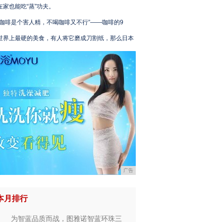
在家也能吃“蒸”功夫。
“咖啡是个害人精，不喝咖啡又不行”——咖啡的9
世界上最硬的美食，有人将它磨成刀割纸，那么日本
广告
本月排行
为智蓝品质而战，图雅诺智蓝环珠三