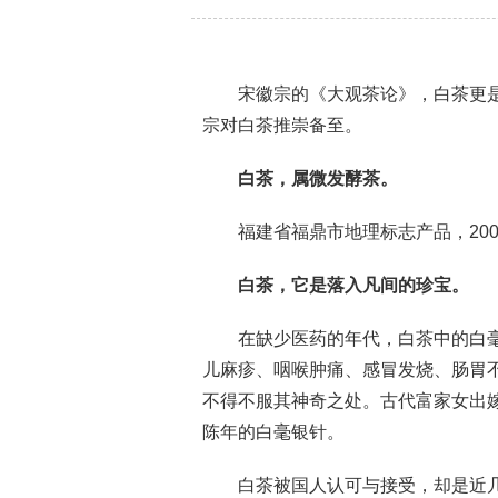
宋徽宗的《大观茶论》，白茶更是
宗对白茶推崇备至。
白茶，属微发酵茶。
福建省福鼎市地理标志产品，20
白茶，它是落入凡间的珍宝。
在缺少医药的年代，白茶中的白
儿麻疹、咽喉肿痛、感冒发烧、肠胃
不得不服其神奇之处。古代富家女出
陈年的白毫银针。
白茶被国人认可与接受，却是近几