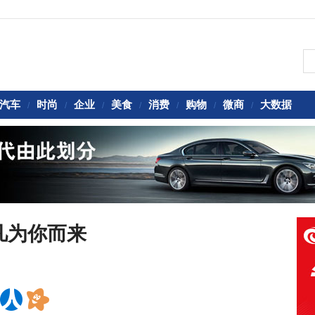
汽车
时尚
企业
美食
消费
购物
微商
大数据
/
/
/
/
/
/
/
凡为你而来