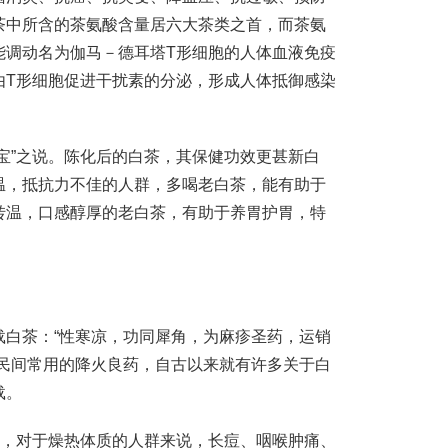
茶中所含的茶氨酸含量居六大茶类之首，而茶氨
能调动名为伽马－德耳塔T形细胞的人体血液免疫
由T形细胞促进干扰素的分泌，形成人体抵御感染
宝”之说。陈化后的白茶，其保健功效更甚新白
温，抵抗力不佳的人群，多喝老白茶，能有助于
转温，口感醇厚的老白茶，有助于养胃护胃，特
载白茶：“性寒凉，功同犀角，为麻疹圣药，运销
是民间常用的降火良药，自古以来就有许多关于白
载。
”，对于燥热体质的人群来说，长痘、咽喉肿痛、