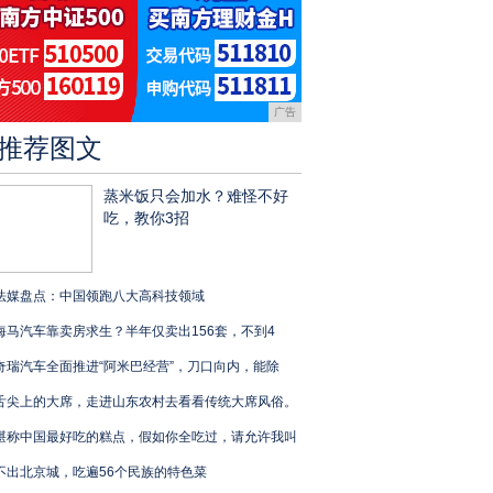
广告
推荐图文
蒸米饭只会加水？难怪不好
吃，教你3招
法媒盘点：中国领跑八大高科技领域
海马汽车靠卖房求生？半年仅卖出156套，不到4
奇瑞汽车全面推进“阿米巴经营”，刀口向内，能除
舌尖上的大席，走进山东农村去看看传统大席风俗。
堪称中国最好吃的糕点，假如你全吃过，请允许我叫
不出北京城，吃遍56个民族的特色菜