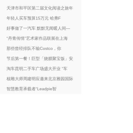
天津市和平区第二届文化阅读之旅年
年轻人买车预算15万元 哈弗F
好事做了一汽车 默默无闻暖人间—
“丹青传情”艺术家作品联展在上海
那些曾经排队不输Costco，你
节后第一餐！巨型「烧腊聚宝饭」安
淘车昆明二手车广场盛大开业 “车
核雕大师周建明应邀来北京雅园国际
智慧教育承载者“Leadpie智