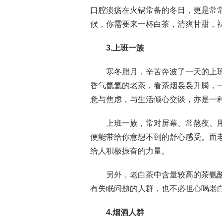
口腔溃疡在火锅常备的冬日，更是常
候，你需要来一杯白茶，清爽甘甜，
3.上班一族
寒冬腊月，辛苦奔波了一天的上
香气氤氲的老茶，看茶烟袅袅升腾，
惫与焦虑，与生活倾心交谈，亦是一
上班一族，常对屏幕、常熬夜、
便能带给你意想不到的舒心感受。而
给人积极振奋的力量。
另外，老白茶中含量较高的茶氨
有失眠问题的人群，也不必担心喝老
4.烟酒人群