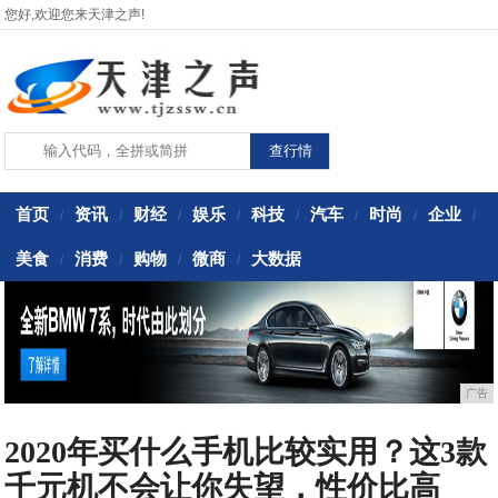
您好,欢迎您来天津之声!
首页
资讯
财经
娱乐
科技
汽车
时尚
企业
/
/
/
/
/
/
/
/
美食
消费
购物
微商
大数据
/
/
/
/
广告
2020年买什么手机比较实用？这3款
千元机不会让你失望，性价比高