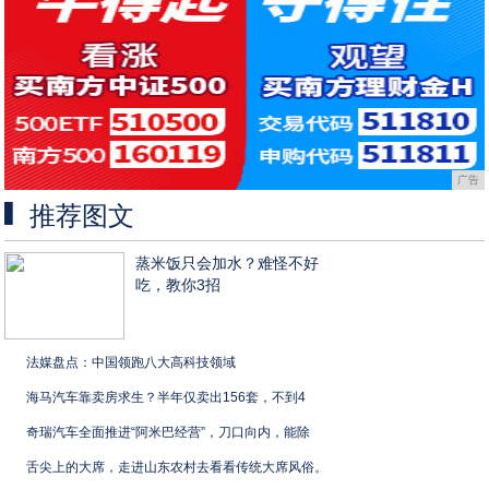
广告
推荐图文
蒸米饭只会加水？难怪不好
吃，教你3招
法媒盘点：中国领跑八大高科技领域
海马汽车靠卖房求生？半年仅卖出156套，不到4
奇瑞汽车全面推进“阿米巴经营”，刀口向内，能除
舌尖上的大席，走进山东农村去看看传统大席风俗。