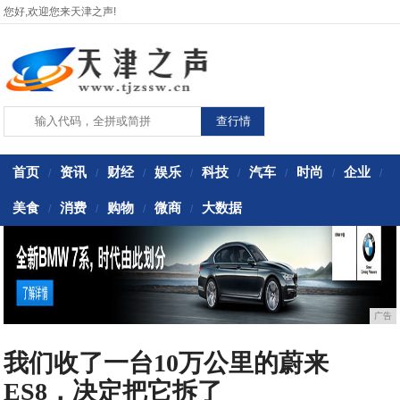
您好,欢迎您来天津之声!
首页
资讯
财经
娱乐
科技
汽车
时尚
企业
/
/
/
/
/
/
/
/
美食
消费
购物
微商
大数据
/
/
/
/
广告
我们收了一台10万公里的蔚来
ES8，决定把它拆了