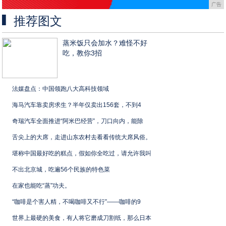
广告
推荐图文
蒸米饭只会加水？难怪不好
吃，教你3招
法媒盘点：中国领跑八大高科技领域
海马汽车靠卖房求生？半年仅卖出156套，不到4
奇瑞汽车全面推进“阿米巴经营”，刀口向内，能除
舌尖上的大席，走进山东农村去看看传统大席风俗。
堪称中国最好吃的糕点，假如你全吃过，请允许我叫
不出北京城，吃遍56个民族的特色菜
在家也能吃“蒸”功夫。
“咖啡是个害人精，不喝咖啡又不行”——咖啡的9
世界上最硬的美食，有人将它磨成刀割纸，那么日本