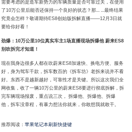
需要考虑的是造车新势力的车辆质量是否可靠过关，在使用
了10万公里后能否还保持一个良好的状态？那... ...最终结果
究竟会怎样？敬请期待ES8创始版拆解直播——12月3日就
要给你好看！
劲爆：10万公里10位真实车主1场直播现场拆爆他 蔚来ES8
别吹拆完才知道！
现在我身边很多人都在吹蔚来ES8加速快、换电方便、服务
好，身为驾车千款，拆车数百的《拆车坊》老拆来说并不看
好。东西不是越新越好，可靠性才是关键。所以这次我们全
网收集，收了一辆10万公里的蔚来ES8要进行彻底拆解，拆
完车辆现场报废，重点说三次， 拆爆他、拆爆他、拆爆
他，拆车没章程，有暴力想法你就来，你敢想我就敢干。
推荐阅读：
苹果笔记本刷新快捷键