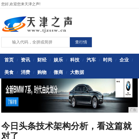
您好,欢迎您来天津之声!
首页
资讯
财经
娱乐
科技
汽车
时尚
企业
/
/
/
/
/
/
/
/
美食
消费
购物
微商
大数据
/
/
/
/
广告
今日头条技术架构分析，看这篇就
对了