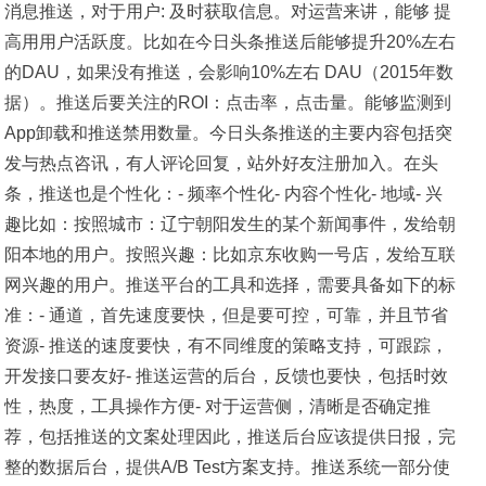
消息推送，对于用户: 及时获取信息。对运营来讲，能够 提
⾼⽤用户活跃度。比如在今日头条推送后能够提升20%左右
的DAU，如果没有推送，会影响10%左右 DAU（2015年数
据）。推送后要关注的ROI：点击率，点击量。能够监测到
App卸载和推送禁用数量。今日头条推送的主要内容包括突
发与热点咨讯，有人评论回复，站外好友注册加入。在头
条，推送也是个性化：- 频率个性化- 内容个性化- 地域- 兴
趣比如：按照城市：辽宁朝阳发生的某个新闻事件，发给朝
阳本地的用户。按照兴趣：比如京东收购一号店，发给互联
网兴趣的用户。推送平台的工具和选择，需要具备如下的标
准：- 通道，首先速度要快，但是要可控，可靠，并且节省
资源- 推送的速度要快，有不同维度的策略支持，可跟踪，
开发接口要友好- 推送运营的后台，反馈也要快，包括时效
性，热度，工具操作方便- 对于运营侧，清晰是否确定推
荐，包括推送的文案处理因此，推送后台应该提供日报，完
整的数据后台，提供A/B Test方案支持。推送系统一部分使