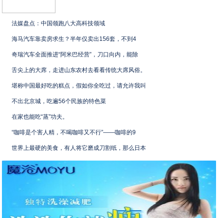
法媒盘点：中国领跑八大高科技领域
海马汽车靠卖房求生？半年仅卖出156套，不到4
奇瑞汽车全面推进“阿米巴经营”，刀口向内，能除
舌尖上的大席，走进山东农村去看看传统大席风俗。
堪称中国最好吃的糕点，假如你全吃过，请允许我叫
不出北京城，吃遍56个民族的特色菜
在家也能吃“蒸”功夫。
“咖啡是个害人精，不喝咖啡又不行”——咖啡的9
世界上最硬的美食，有人将它磨成刀割纸，那么日本