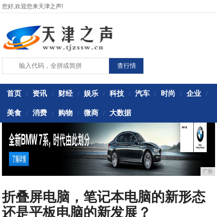
您好,欢迎您来天津之声!
首页
资讯
财经
娱乐
科技
汽车
时尚
企业
/
/
/
/
/
/
/
/
美食
消费
购物
微商
大数据
/
/
/
/
广告
折叠屏电脑，笔记本电脑的新形态
还是平板电脑的新发展？