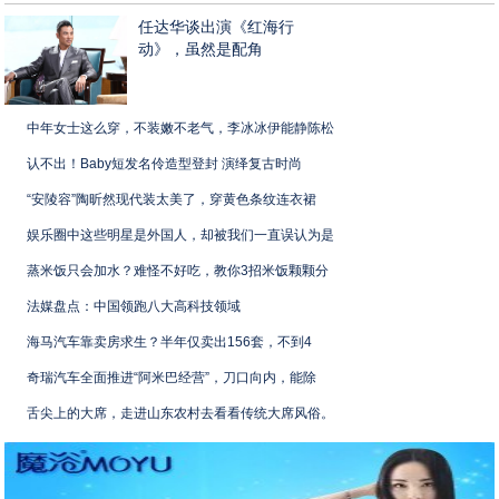
任达华谈出演《红海行
动》，虽然是配角
中年女士这么穿，不装嫩不老气，李冰冰伊能静陈松
认不出！Baby短发名伶造型登封 演绎复古时尚
“安陵容”陶昕然现代装太美了，穿黄色条纹连衣裙
娱乐圈中这些明星是外国人，却被我们一直误认为是
蒸米饭只会加水？难怪不好吃，教你3招米饭颗颗分
法媒盘点：中国领跑八大高科技领域
海马汽车靠卖房求生？半年仅卖出156套，不到4
奇瑞汽车全面推进“阿米巴经营”，刀口向内，能除
舌尖上的大席，走进山东农村去看看传统大席风俗。