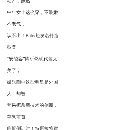
动》，虽然
中年女士这么穿，不装嫩
不老气，
认不出！Baby短发名伶造
型登
“安陵容”陶昕然现代装太
美了，
娱乐圈中这些明星是外国
人，却被
苹果扼杀新技术的创新，
苹果前首
临近倒计时！特斯拉将建