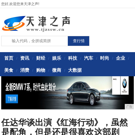
您好,欢迎您来天津之声!
首页
资讯
财经
娱乐
科技
汽车
时尚
企业
/
/
/
/
/
/
/
/
美食
消费
购物
微商
大数据
/
/
/
/
广告
任达华谈出演《红海行动》，虽然
是配角，但是还是很喜欢这部剧