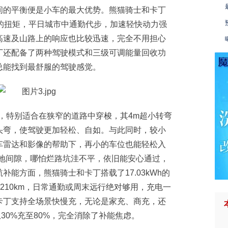
间的平衡便是小车的最大优势。熊猫骑士和卡丁
·m的扭矩，平日城市中通勤代步，加速轻快动力强
高速及山路上的响应也比较迅速，完全不用担心
丁还配备了两种驾驶模式和三级可调能量回收功
总能找到最舒服的驾驶感觉。
长，特别适合在狭窄的道路中穿梭，其4m超小转弯
头弯，使驾驶更加轻松、自如。与此同时，较小
车雷达和影像的帮助下，再小的车位也能轻松入
离地间隙，哪怕烂路坑洼不平，依旧能安心通过，
能方面，熊猫骑士和卡丁搭载了17.03kWh的
210km，日常通勤或周末远行绝对够用，充电一
卡丁支持全场景快慢充，无论是家充、商充，还
从30%充至80%，完全消除了补能焦虑。