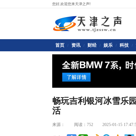
您好,欢迎您来天津之声!
首页
资讯
财经
娱乐
科技
/
/
/
/
/
畅玩吉利银河冰雪乐
活
来源：
阅读：752
2025-01-15 17:47: