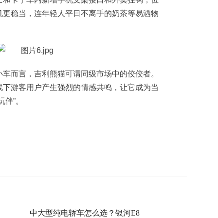
机更稳当，连年轻人平日不离手的奶茶等易洒物
小车而言，吉利熊猫可谓同级市场中的佼佼者。
线下游客用户产生强烈的情感共鸣，让它成为当
玩伴”。
中大型纯电轿车怎么选？银河E8