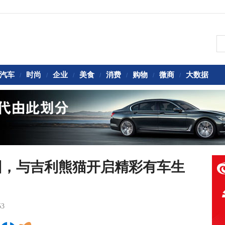
汽车
时尚
企业
美食
消费
购物
微商
大数据
/
/
/
/
/
/
/
园，与吉利熊猫开启精彩有车生
53