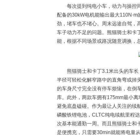
每次提到纯电小车，动力与操控
配备的30kW电机能输出最大110N
劲，堵车也不堵心。周末远途自驾，
车子动力不足的问题。熊猫骑士和卡
能，根据不同场景或路况随意调换，
熊猫骑士和卡丁3.1米出头的车
半径可轻松化解窄路中的直角弯或掉
的车身尺寸完全没有停车烦恼，在倒
库。此外，两款车拥有175mm最小
避免底盘磕碰。作为最让人关注的续航补
磷酸铁锂电池，CLTC纯电续航里程达
次基本能通勤一周。而且熊猫骑士和
是便携充，只需要30min就能将电量