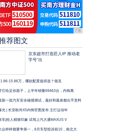
广告
推荐图文
京东超市打造匠人IP 推动老
字号“出
11.86-15.86万，哪款配置值得选？领克
开它给足你面子，上半年销量69463台，内饰离
最新一批汽车安全碰撞测试，最好和最差都出乎意料
曝光 | 长安欧尚X5内饰官图发布 主打运动年
新车|给人精致印象 试驾上汽大通MAXUS V
大众样样都要争第一，8月车型投诉前10，南北大