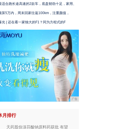
最适合跑长途高速的2款车，底盘韧劲十足，家用、
预算5万内，周末回家往返100km，注重颜值，
曝光 | 还在看一家独大的F1？同为方程式的F
广告
本月排行
天药股份溴芬酸钠原料药获批 有望